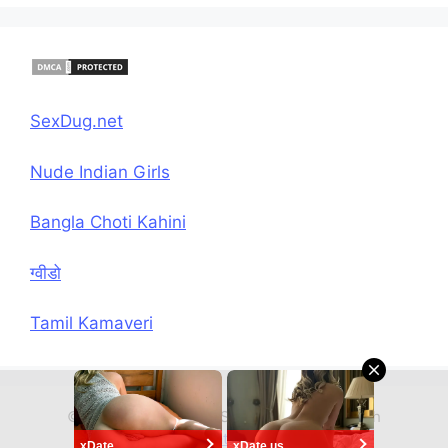
SexDug.net
Nude Indian Girls
Bangla Choti Kahini
ग्वीडो
Tamil Kamaveri
© 2026 Hindi Chudai Sex Kahani
• Built with
GeneratePress
xDate
xDate.us