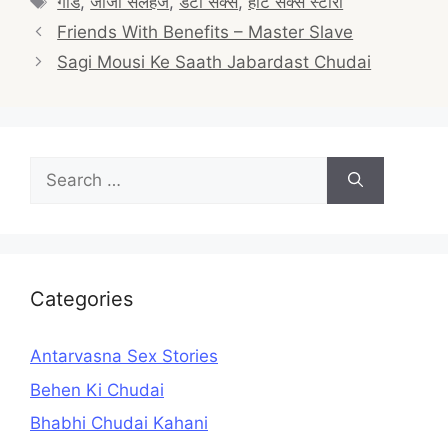
गांड
,
जीजा सलहज
,
डर्टी सेक्स
,
हॉट सेक्स स्टोरी
Post
Friends With Benefits – Master Slave
navigation
Sagi Mousi Ke Saath Jabardast Chudai
Search
for:
Categories
Antarvasna Sex Stories
Behen Ki Chudai
Bhabhi Chudai Kahani