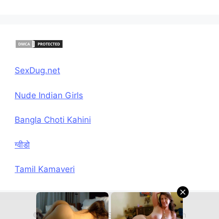
SexDug.net
Nude Indian Girls
Bangla Choti Kahini
ग्वीडो
Tamil Kamaveri
© 2026 Hindi Chudai Sex Kahani
• Built with