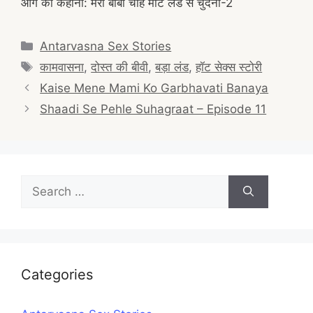
आगे की कहानी: मेरी बीबी चाहे मोटे लंड से चुदना-2
Categories
Antarvasna Sex Stories
Tags
कामवासना
,
दोस्त की बीवी
,
बड़ा लंड
,
हॉट सेक्स स्टोरी
Post
Kaise Mene Mami Ko Garbhavati Banaya
navigation
Shaadi Se Pehle Suhagraat – Episode 11
Search
for:
Categories