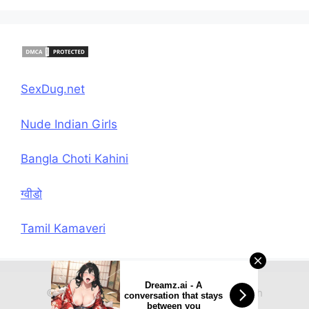
SexDug.net
Nude Indian Girls
Bangla Choti Kahini
ग्वीडो
Tamil Kamaveri
Dreamz.ai - A
© 2026 Hindi Chudai Sex Kahani
• Built with
conversation that stays
between you
GeneratePress